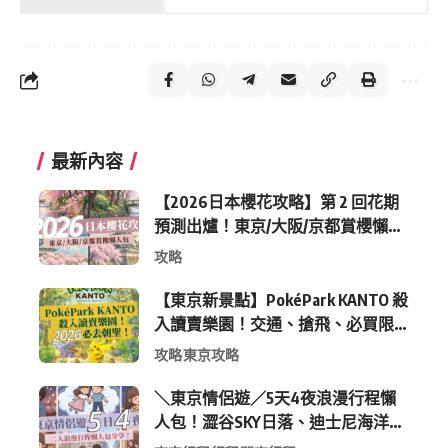
最新內容
【2026日本櫻花攻略】第 2 回花期
預測出爐！東京/大阪/京都賞櫻懶人
包 (附最新時間表)
攻略
【東京新景點】PokéPark KANTO 殺
入讀賣樂園！交通、搶飛、必買限
定周邊全攻略
攻略
東京攻略
＼東京情侶遊／5天4夜浪漫行程懶
人包！澀谷SKY日落、迪士尼海洋、
中目黑高質感咖啡廳全收錄