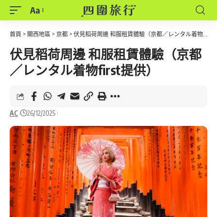
Aa
Font
Resizer
首頁
>
關西地區
>
京都
>
伏見稻荷周邊 和服租賃體驗（京都／レンタル着物first提供）
伏見稻荷周邊 和服租賃體驗（京都
／レンタル着物first提供）
AC
26/12/2025