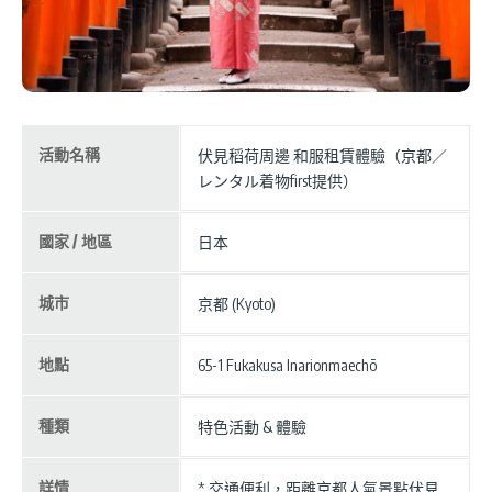
活動名稱
伏見稻荷周邊 和服租賃體驗（京都／
レンタル着物first提供）
國家 / 地區
日本
城市
京都 (Kyoto)
地點
65-1 Fukakusa Inarionmaechō
種類
特色活動 & 體驗
詳情
* 交通便利，距離京都人氣景點伏見