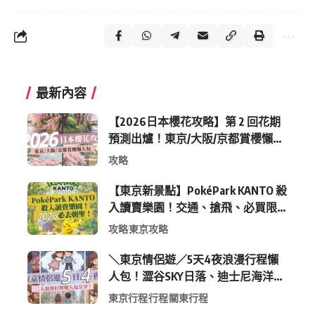
最新內容
【2026日本櫻花攻略】第 2 回花期
預測出爐！東京/大阪/京都賞櫻懶人
包 (附最新時間表)
攻略
【東京新景點】PokéPark KANTO 殺
入讀賣樂園！交通、搶飛、必買限
定周邊全攻略
攻略
東京攻略
＼東京情侶遊／5天4夜浪漫行程懶
人包！澀谷SKY日落、迪士尼海洋、
中目黑高質感咖啡廳全收錄
東京行程
行程
關東行程