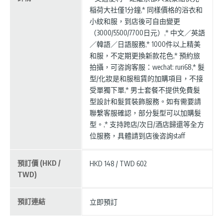
稲荷大社僅1分鐘,* 同樣價格的浴衣和
小紋和服，到店後可自由變更
（3000/5500/7700日元）,* 中文／英語
／韓語／日語服務,* 1000件以上精美
和服，不定期更換新款花色,* 預約旅
拍攝，可咨詢客服：wechat: ruri68,* 髮
型/化妝是和服租賃的加購項目，不接
受單獨下單,* 男士套餐不提供免費髮
型設計和髮質裝飾服務。如有需要請
聯繫客服確認，部分髮型可以加購髮
型。,* 支持跨店/次日/酒店歸還等全方
位服務，具體請到店後咨詢staff
預訂價 (HKD /
HKD 148 / TWD 602
TWD)
預訂連結
立即預訂