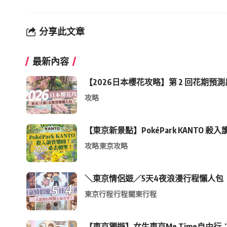
分享此文章
最新內容
【2026日本櫻花攻略】第 2 回花期預
攻略
【東京新景點】PokéPark KANT
攻略
東京攻略
＼東京情侶遊／5天4夜浪漫行程懶人包
東京行程
行程
關東行程
【東京獨遊】女生東京Me Time自由行：