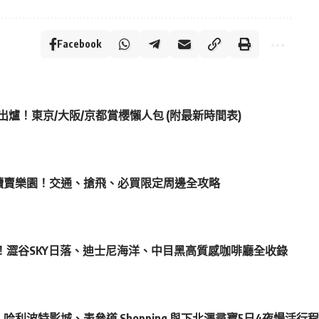
Facebook
測出爐！東京/大阪/京都賞櫻懶人包 (附最新時間表)
O 殺入讀賣樂園！交通、搶飛、必買限定周邊全攻略
！澀谷SKY日落、迪士尼海洋、中目黑高質感咖啡廳全收錄
哈利波特影城、表參道 Shopping 與下北澤尋寶5日4夜慢活行程