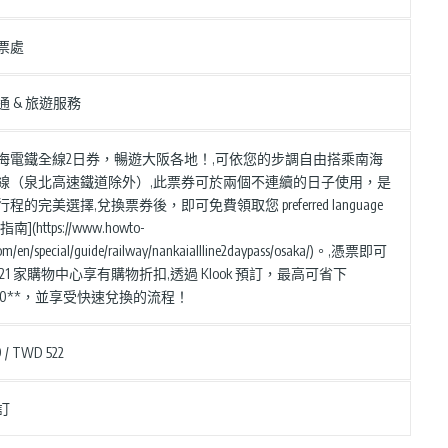
票處
通 & 旅遊服務
海電鐵全線2日券，暢遊大阪各地！,可依您的步調自由搭乘南海
線（泉北高速鐵道除外）,此票券可於兩個不連續的日子使用，是
程的完美選擇,兌換票券後，即可免費領取您 preferred language
](https://www.howto-
om/en/special/guide/railway/nankaiallline2daypass/osaka/)。,憑票即可
21 家購物中心享有購物折扣,透過 Klook 預訂，最高可省下
Y100**，並享受快速兌換的流程！
 / TWD 522
訂