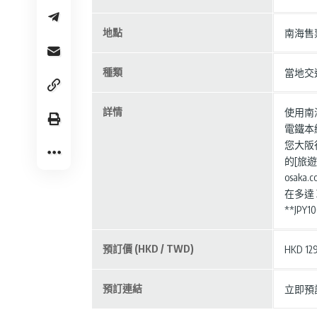
地點
南海售
種類
當地交
詳情
使用南
電鐵本
您大阪行
的[旅遊指南
osaka.c
在多達 
**JP
預訂價 (HKD / TWD)
HKD 129
預訂連結
立即預