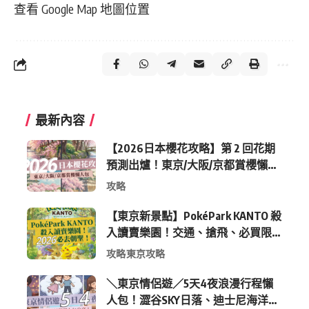
查看 Google Map 地圖位置
最新內容
【2026日本櫻花攻略】第 2 回花期
預測出爐！東京/大阪/京都賞櫻懶人
包 (附最新時間表)
攻略
【東京新景點】PokéPark KANTO 殺
入讀賣樂園！交通、搶飛、必買限
定周邊全攻略
攻略
東京攻略
＼東京情侶遊／5天4夜浪漫行程懶
人包！澀谷SKY日落、迪士尼海洋、