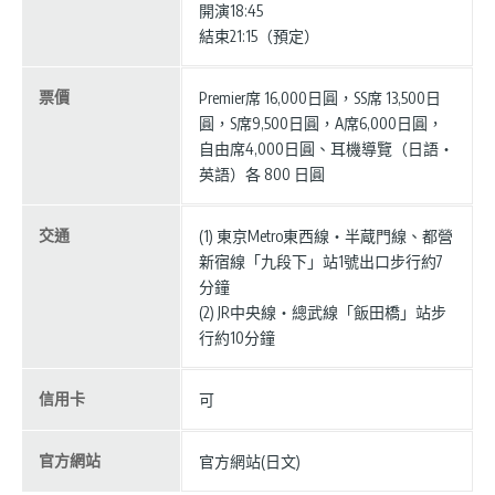
開演18:45
結束21:15（預定）
票價
Premier席 16,000日圓，SS席 13,500日
圓，S席9,500日圓，A席6,000日圓，
自由席4,000日圓、耳機導覽（日語・
英語）各 800 日圓
交通
(1) 東京Metro東西線・半蔵門線、都營
新宿線「九段下」站1號出口步行約7
分鐘
(2) JR中央線・總武線「飯田橋」站步
行約10分鐘
信用卡
可
官方網站
官方網站(日文)