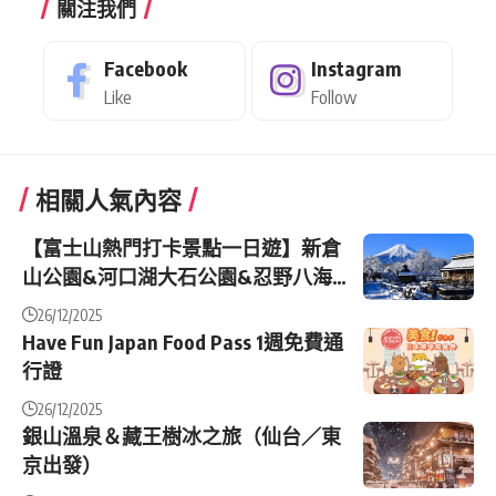
關注我們
Facebook
Instagram
Like
Follow
相關人氣內容
【富士山熱門打卡景點一日遊】新倉
山公園&河口湖大石公園&忍野八海
&羅森&日川時計店（東京出發）
26/12/2025
Have Fun Japan Food Pass 1週免費通
行證
26/12/2025
銀山溫泉＆藏王樹冰之旅（仙台／東
京出發）