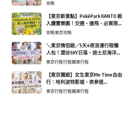
包 (附最新時間表)
攻略
【東京新景點】PokéPark KANTO 殺
入讀賣樂園！交通、搶飛、必買限
定周邊全攻略
攻略
東京攻略
＼東京情侶遊／5天4夜浪漫行程懶
人包！澀谷SKY日落、迪士尼海洋、
中目黑高質感咖啡廳全收錄
東京行程
行程
關東行程
【東京獨遊】女生東京Me Time自由
行：哈利波特影城、表參道
Shopping 與下北澤尋寶5日4夜慢活
東京行程
行程
關東行程
行程