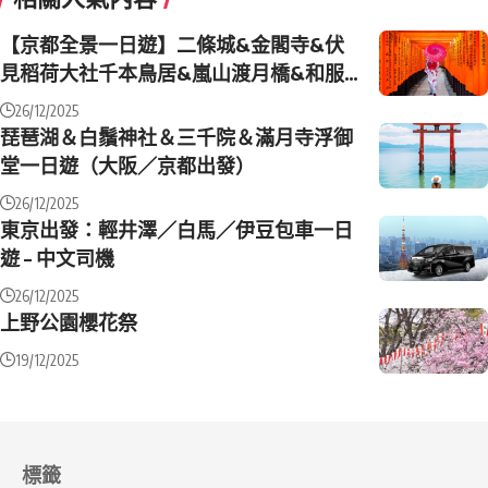
【京都全景一日遊】二條城&金閣寺&伏
見稻荷大社千本鳥居&嵐山渡月橋&和服
森林&竹林小徑（大阪或京都出發）
26/12/2025
琵琶湖＆白鬚神社＆三千院＆滿月寺浮御
堂一日遊（大阪／京都出發）
26/12/2025
東京出發：輕井澤／白馬／伊豆包車一日
遊 – 中文司機
26/12/2025
上野公園櫻花祭
19/12/2025
標籤