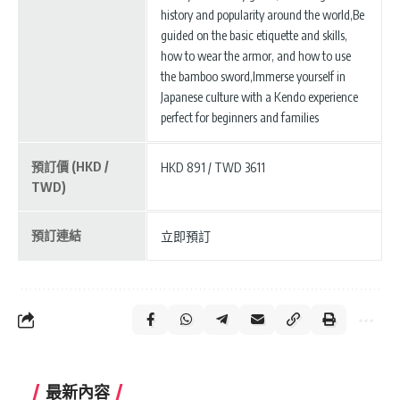
history and popularity around the world,Be
guided on the basic etiquette and skills,
how to wear the armor, and how to use
the bamboo sword,Immerse yourself in
Japanese culture with a Kendo experience
perfect for beginners and families
預訂價 (HKD /
HKD 891 / TWD 3611
TWD)
預訂連結
立即預訂
最新內容