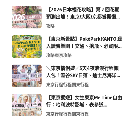
【2026日本櫻花攻略】第 2 回花期
預測出爐！東京/大阪/京都賞櫻懶人
包 (附最新時間表)
攻略
【東京新景點】PokéPark KANTO 殺
入讀賣樂園！交通、搶飛、必買限
定周邊全攻略
攻略
東京攻略
＼東京情侶遊／5天4夜浪漫行程懶
人包！澀谷SKY日落、迪士尼海洋、
中目黑高質感咖啡廳全收錄
東京行程
行程
關東行程
【東京獨遊】女生東京Me Time自由
行：哈利波特影城、表參道
Shopping 與下北澤尋寶5日4夜慢活
東京行程
行程
關東行程
行程