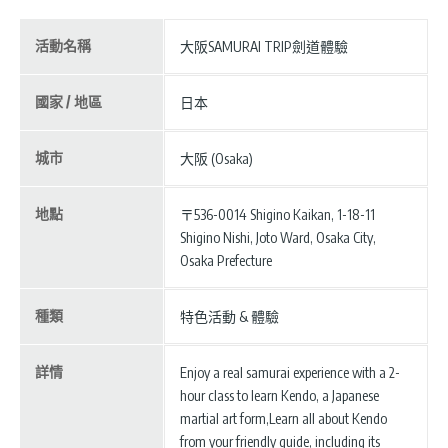
活動名稱
大阪SAMURAI TRIP劍道體驗
國家 / 地區
日本
城市
大阪 (Osaka)
地點
〒536-0014 Shigino Kaikan, 1-18-11
Shigino Nishi, Joto Ward, Osaka City,
Osaka Prefecture
種類
特色活動 & 體驗
詳情
Enjoy a real samurai experience with a 2-
hour class to learn Kendo, a Japanese
martial art form,Learn all about Kendo
from your friendly guide, including its