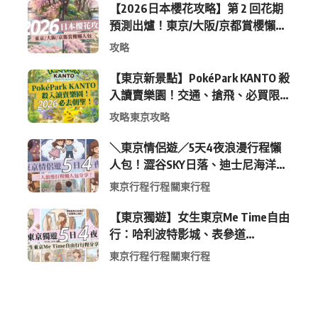
【2026日本櫻花攻略】第 2 回花期
預測出爐！東京/大阪/京都賞櫻懶人
包 (附最新時間表)
攻略
【東京新景點】PokéPark KANTO 殺
入讀賣樂園！交通、搶飛、必買限
定周邊全攻略
攻略
東京攻略
＼東京情侶遊／5天4夜浪漫行程懶
人包！澀谷SKY日落、迪士尼海洋、
中目黑高質感咖啡廳全收錄
東京行程
行程
關東行程
【東京獨遊】女生東京Me Time自由
行：哈利波特影城、表參道
Shopping 與下北澤尋寶5日4夜慢活
東京行程
行程
關東行程
行程