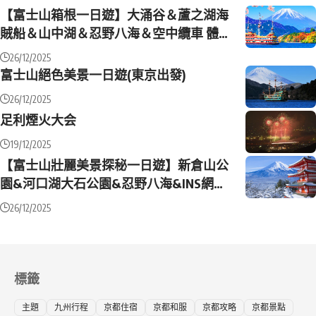
【富士山箱根一日遊】大涌谷＆蘆之湖海
賊船＆山中湖＆忍野八海＆空中纜車 體驗
之旅(東京出發)
26/12/2025
富士山絕色美景一日遊(東京出發)
26/12/2025
足利煙火大会
19/12/2025
【富士山壯麗美景探秘一日遊】新倉山公
園&河口湖大石公園&忍野八海&INS網紅
羅森&日川時計店（東京出發）
26/12/2025
標籤
主題
九州行程
京都住宿
京都和服
京都攻略
京都景點