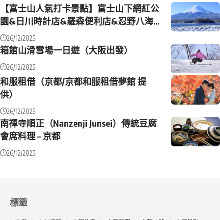
【富士山人氣打卡景點】富士山下網紅公
園&日川時計店&羅森便利店&忍野八海＆
大石公園一日遊 （東京站或新宿站出發）
26/12/2025
箱館山滑雪場一日遊（大阪出發）
26/12/2025
和服租借（京都/京都和服租借夢館 提
供）
26/12/2025
南禪寺順正（Nanzenji Junsei）傳統豆腐
會席料理 – 京都
26/12/2025
標籤