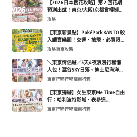
【2026日本櫻花攻略】第 2 回花期
預測出爐！東京/大阪/京都賞櫻懶人
包 (附最新時間表)
攻略
【東京新景點】PokéPark KANTO 殺
入讀賣樂園！交通、搶飛、必買限
定周邊全攻略
攻略
東京攻略
＼東京情侶遊／5天4夜浪漫行程懶
人包！澀谷SKY日落、迪士尼海洋、
中目黑高質感咖啡廳全收錄
東京行程
行程
關東行程
【東京獨遊】女生東京Me Time自由
行：哈利波特影城、表參道
Shopping 與下北澤尋寶5日4夜慢活
東京行程
行程
關東行程
行程