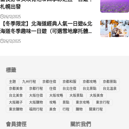
札幌出發
26/12/2025
【冬季限定】北海道經典人氣一日遊&北
海道冬季趣味一日遊（可選雪地摩托體
驗）｜中英文導遊｜札幌出發
26/12/2025
標籤
主題
九州行程
京都住宿
京都和服
京都攻略
京都景點
京都美食
京都行程
住宿
台北住宿
台北景點
台北溫泉
台北美食
大阪住宿
大阪攻略
大阪景點
大阪美食
大阪親子
大阪購物
攻略
景點
東京攻略
東京行程
東京購物
福岡行程
美食
行程
購物
關東行程
會員捷徑
關於我們