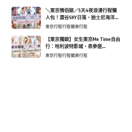
＼東京情侶遊／5天4夜浪漫行程懶
人包！澀谷SKY日落、迪士尼海洋、
中目黑高質感咖啡廳全收錄
東京行程
行程
關東行程
【東京獨遊】女生東京Me Time自由
行：哈利波特影城、表參道
Shopping 與下北澤尋寶5日4夜慢活
東京行程
行程
關東行程
行程