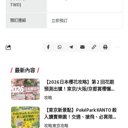
TWD)
預訂連結
立即預訂
最新內容
【2026日本櫻花攻略】第 2 回花期
預測出爐！東京/大阪/京都賞櫻懶人
包 (附最新時間表)
攻略
【東京新景點】PokéPark KANTO 殺
入讀賣樂園！交通、搶飛、必買限
定周邊全攻略
攻略
東京攻略