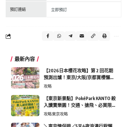
預訂連結
立即預訂
最新內容
【2026日本櫻花攻略】第 2 回花期
預測出爐！東京/大阪/京都賞櫻懶人
包 (附最新時間表)
攻略
【東京新景點】PokéPark KANTO 殺
入讀賣樂園！交通、搶飛、必買限
定周邊全攻略
攻略
東京攻略
＼東京情侶遊／5天4夜浪漫行程懶