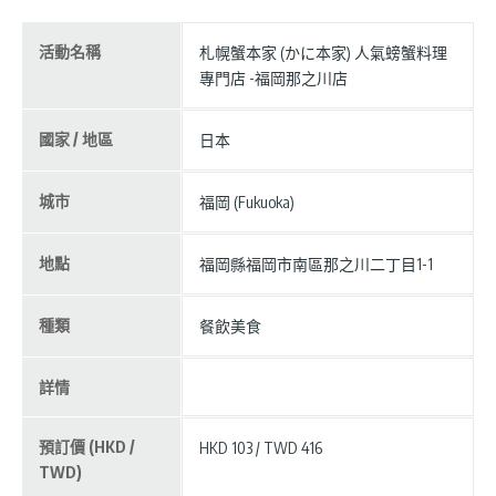
活動名稱
札幌蟹本家 (かに本家) 人氣螃蟹料理
專門店 -福岡那之川店
國家 / 地區
日本
城市
福岡 (Fukuoka)
地點
福岡縣福岡市南區那之川二丁目1-1
種類
餐飲美食
詳情
預訂價 (HKD /
HKD 103 / TWD 416
TWD)