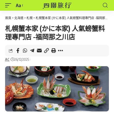
Aa
Font
Resizer
首頁
>
北海道
>
札幌
>
札幌蟹本家 (かに本家) 人氣螃蟹料理專門店 -福岡那之川店
札幌蟹本家 (かに本家) 人氣螃蟹料
理專門店 -福岡那之川店
AC
26/12/2025