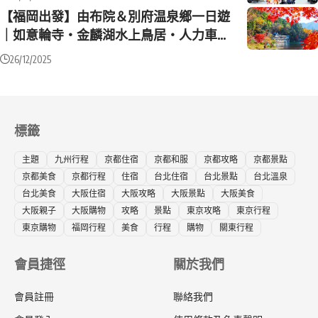
【福岡出發】由布院＆別府温泉鄉一日遊
｜如意輪寺・金麟湖水上鳥居・人力車體
驗・海地獄巡遊
26/12/2025
標籤
主題
九州行程
京都住宿
京都和服
京都攻略
京都景點
京都美食
京都行程
住宿
台北住宿
台北景點
台北溫泉
台北美食
大阪住宿
大阪攻略
大阪景點
大阪美食
大阪親子
大阪購物
攻略
景點
東京攻略
東京行程
東京購物
福岡行程
美食
行程
購物
關東行程
會員捷徑
關於我們
會員註冊
聯絡我們