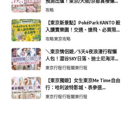
預測出爐！東京/大阪/京都賞櫻懶人
包 (附最新時間表)
攻略
【東京新景點】PokéPark KANTO 殺
入讀賣樂園！交通、搶飛、必買限
定周邊全攻略
攻略
東京攻略
＼東京情侶遊／5天4夜浪漫行程懶
人包！澀谷SKY日落、迪士尼海洋、
中目黑高質感咖啡廳全收錄
東京行程
行程
關東行程
【東京獨遊】女生東京Me Time自由
行：哈利波特影城、表參道
Shopping 與下北澤尋寶5日4夜慢活
東京行程
行程
關東行程
行程