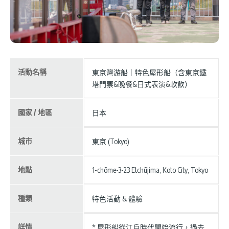
活動名稱
東京灣游船｜特色屋形船（含東京鐵
塔門票&晚餐&日式表演&軟飲）
國家 / 地區
日本
城市
東京 (Tokyo)
地點
1-chōme-3-23 Etchūjima, Koto City, Tokyo
種類
特色活動 & 體驗
詳情
* 屋形船從江戶時代開始流行，過去