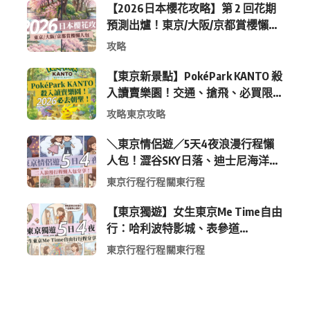
【2026日本櫻花攻略】第 2 回花期
預測出爐！東京/大阪/京都賞櫻懶人
包 (附最新時間表)
攻略
【東京新景點】PokéPark KANTO 殺
入讀賣樂園！交通、搶飛、必買限
定周邊全攻略
攻略
東京攻略
＼東京情侶遊／5天4夜浪漫行程懶
人包！澀谷SKY日落、迪士尼海洋、
中目黑高質感咖啡廳全收錄
東京行程
行程
關東行程
【東京獨遊】女生東京Me Time自由
行：哈利波特影城、表參道
Shopping 與下北澤尋寶5日4夜慢活
東京行程
行程
關東行程
行程