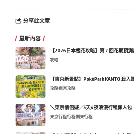
分享此文章
最新內容
【2026日本櫻花攻略】第 2 回花期預
攻略
【東京新景點】PokéPark KANT
攻略
東京攻略
＼東京情侶遊／5天4夜浪漫行程懶人包
東京行程
行程
關東行程