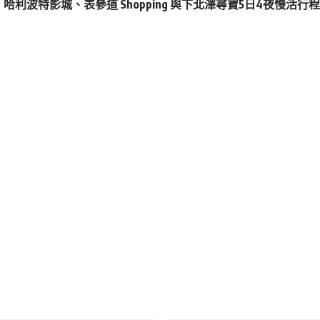
哈利波特影城、表參道 Shopping 與下北澤尋寶5日4夜慢活行程