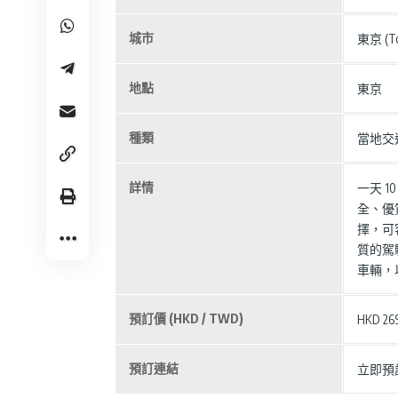
城市
東京 (To
地點
東京
種類
當地交
詳情
一天 
全、優
擇，可容
質的駕
車輛，
預訂價 (HKD / TWD)
HKD 269
預訂連結
立即預