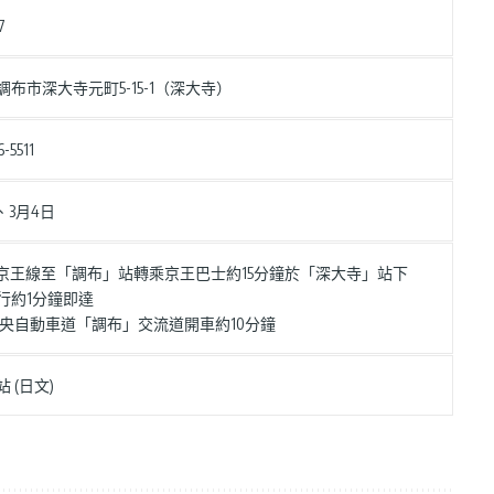
7
調布市深大寺元町5-15-1（深大寺）
-5511
、3月4日
 從京王線至「調布」站轉乘京王巴士約15分鐘於「深大寺」站下
行約1分鐘即達
 從中央自動車道「調布」交流道開車約10分鐘
 (日文)