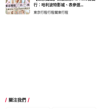
行：哈利波特影城、表參道
Shopping 與下北澤尋寶5日4夜慢活
東京行程
行程
關東行程
行程
關注我們