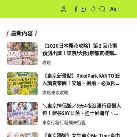
Aa
Font
Resizer
最新內容
【2026日本櫻花攻略】第 2 回花期
預測出爐！東京/大阪/京都賞櫻懶人
包 (附最新時間表)
攻略
【東京新景點】PokéPark KANTO 殺
入讀賣樂園！交通、搶飛、必買限定
周邊全攻略
攻略
東京攻略
＼東京情侶遊／5天4夜浪漫行程懶人
包！澀谷SKY日落、迪士尼海洋、中
目黑高質感咖啡廳全收錄
東京行程
行程
關東行程
【東京獨遊】女生東京Me Time自由