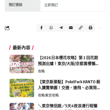
預訂連結
立即預訂
最新內容
【2026日本櫻花攻略】第 2 回花期
預測出爐！東京/大阪/京都賞櫻懶人
包 (附最新時間表)
攻略
【東京新景點】PokéPark KANTO 殺
入讀賣樂園！交通、搶飛、必買限
定周邊全攻略
攻略
東京攻略
＼東京情侶遊／5天4夜浪漫行程懶