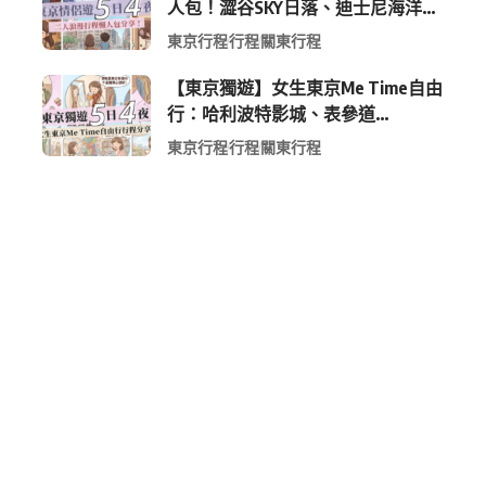
人包！澀谷SKY日落、迪士尼海洋、
中目黑高質感咖啡廳全收錄
東京行程
行程
關東行程
【東京獨遊】女生東京Me Time自由
行：哈利波特影城、表參道
Shopping 與下北澤尋寶5日4夜慢活
東京行程
行程
關東行程
行程