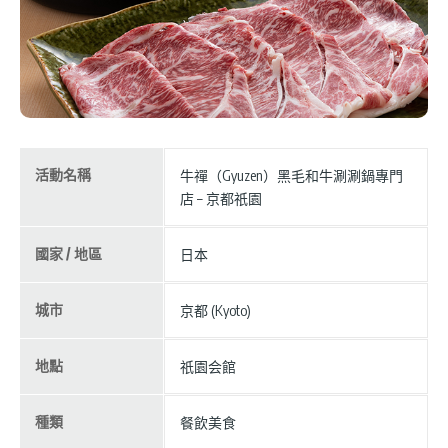
活動名稱
牛禪（Gyuzen）黑毛和牛涮涮鍋專門
店 – 京都祇園
國家 / 地區
日本
城市
京都 (Kyoto)
地點
祇園会館
種類
餐飲美食