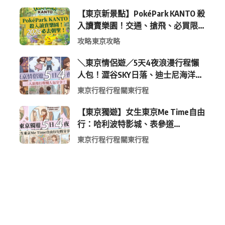
【東京新景點】PokéPark KANTO 殺
入讀賣樂園！交通、搶飛、必買限
定周邊全攻略
攻略
東京攻略
＼東京情侶遊／5天4夜浪漫行程懶
人包！澀谷SKY日落、迪士尼海洋、
中目黑高質感咖啡廳全收錄
東京行程
行程
關東行程
【東京獨遊】女生東京Me Time自由
行：哈利波特影城、表參道
Shopping 與下北澤尋寶5日4夜慢活
東京行程
行程
關東行程
行程