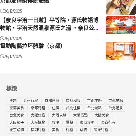
京都友禪染傳統體驗
26/12/2025
【奈良宇治一日遊】平等院・源氏物語博
物館・宇治天然温泉源氏之湯 ・奈良公
園・東大寺・春日大社
26/12/2025
電動陶藝拉坯體驗（京都）
26/12/2025
標籤
主題
九州行程
京都住宿
京都和服
京都攻略
京都景點
京都美食
京都行程
住宿
台北住宿
台北景點
台北溫泉
台北美食
大阪住宿
大阪攻略
大阪景點
大阪美食
大阪親子
大阪購物
攻略
景點
東京攻略
東京行程
東京購物
福岡行程
美食
行程
購物
關東行程