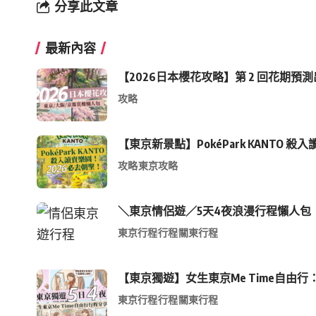
分享此文章
最新內容
【2026日本櫻花攻略】第 2 回花期預
攻略
【東京新景點】PokéPark KANT
攻略
東京攻略
＼東京情侶遊／5天4夜浪漫行程懶人包
東京行程
行程
關東行程
【東京獨遊】女生東京Me Time自由行：
東京行程
行程
關東行程