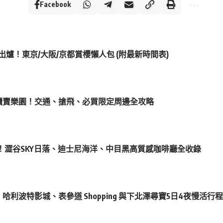
Facebook
測出爐！東京/大阪/京都賞櫻懶人包 (附最新時間表)
O 殺入讀賣樂園！交通、搶飛、必買限定周邊全攻略
！澀谷SKY日落、迪士尼海洋、中目黑高質感咖啡廳全收錄
哈利波特影城、表參道 Shopping 與下北澤尋寶5日4夜慢活行程