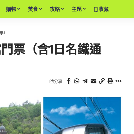
購物
美食
攻略
主題
收藏
票）
門票（含1日名鐵通
分享