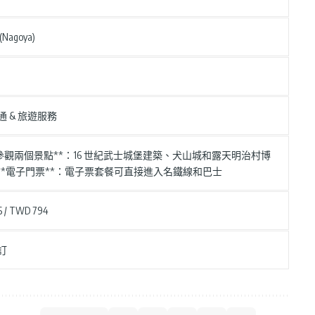
Nagoya)
通 & 旅遊服務
*可參觀兩個景點**：16 世紀武士城堡建築、犬山城和露天明治村博
* **電子門票**：電子票套餐可直接進入名鐵線和巴士
6 / TWD 794
訂