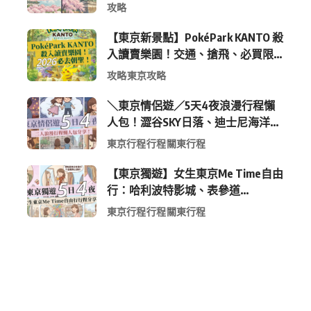
包 (附最新時間表)
攻略
【東京新景點】PokéPark KANTO 殺
入讀賣樂園！交通、搶飛、必買限
定周邊全攻略
攻略
東京攻略
＼東京情侶遊／5天4夜浪漫行程懶
人包！澀谷SKY日落、迪士尼海洋、
中目黑高質感咖啡廳全收錄
東京行程
行程
關東行程
【東京獨遊】女生東京Me Time自由
行：哈利波特影城、表參道
Shopping 與下北澤尋寶5日4夜慢活
東京行程
行程
關東行程
行程