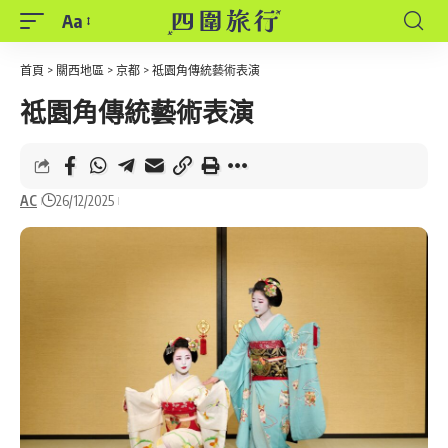
Aa
Font
Resizer
首頁
>
關西地區
>
京都
>
祗園角傳統藝術表演
祗園角傳統藝術表演
AC
26/12/2025