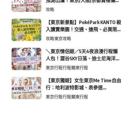
預測出爐！東京/大阪/京都賞櫻懶人
包 (附最新時間表)
攻略
【東京新景點】PokéPark KANTO 殺
入讀賣樂園！交通、搶飛、必買限
定周邊全攻略
攻略
東京攻略
＼東京情侶遊／5天4夜浪漫行程懶
人包！澀谷SKY日落、迪士尼海洋、
中目黑高質感咖啡廳全收錄
東京行程
行程
關東行程
【東京獨遊】女生東京Me Time自由
行：哈利波特影城、表參道
Shopping 與下北澤尋寶5日4夜慢活
東京行程
行程
關東行程
行程