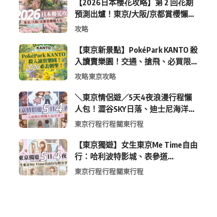
【2026日本櫻花攻略】第 2 回花期
預測出爐！東京/大阪/京都賞櫻懶人
包 (附最新時間表)
攻略
【東京新景點】PokéPark KANTO 殺
入讀賣樂園！交通、搶飛、必買限
定周邊全攻略
攻略
東京攻略
＼東京情侶遊／5天4夜浪漫行程懶
人包！澀谷SKY日落、迪士尼海洋、
中目黑高質感咖啡廳全收錄
東京行程
行程
關東行程
【東京獨遊】女生東京Me Time自由
行：哈利波特影城、表參道
Shopping 與下北澤尋寶5日4夜慢活
東京行程
行程
關東行程
行程