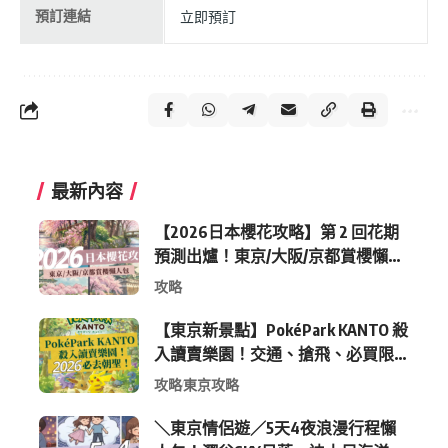
預訂連結
立即預訂
最新內容
【2026日本櫻花攻略】第 2 回花期
預測出爐！東京/大阪/京都賞櫻懶人
包 (附最新時間表)
攻略
【東京新景點】PokéPark KANTO 殺
入讀賣樂園！交通、搶飛、必買限
定周邊全攻略
攻略
東京攻略
＼東京情侶遊／5天4夜浪漫行程懶