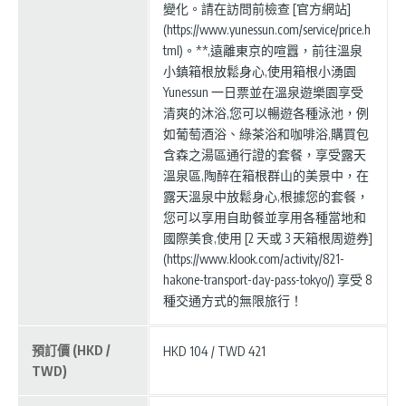
變化。請在訪問前檢查 [官方網站]
(https://www.yunessun.com/service/price.h
tml)。**,遠離東京的喧囂，前往溫泉
小鎮箱根放鬆身心,使用箱根小湧園
Yunessun 一日票並在溫泉遊樂園享受
清爽的沐浴,您可以暢遊各種泳池，例
如葡萄酒浴、綠茶浴和咖啡浴,購買包
含森之湯區通行證的套餐，享受露天
溫泉區,陶醉在箱根群山的美景中，在
露天溫泉中放鬆身心,根據您的套餐，
您可以享用自助餐並享用各種當地和
國際美食,使用 [2 天或 3 天箱根周遊券]
(https://www.klook.com/activity/821-
hakone-transport-day-pass-tokyo/) 享受 8
種交通方式的無限旅行！
預訂價 (HKD /
HKD 104 / TWD 421
TWD)