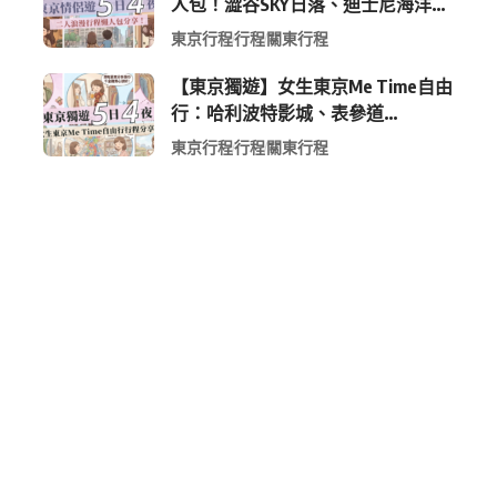
人包！澀谷SKY日落、迪士尼海洋、
中目黑高質感咖啡廳全收錄
東京行程
行程
關東行程
【東京獨遊】女生東京Me Time自由
行：哈利波特影城、表參道
Shopping 與下北澤尋寶5日4夜慢活
東京行程
行程
關東行程
行程