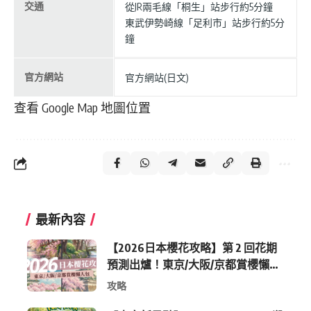
交通
從JR兩毛線「桐生」站步行約5分鐘
東武伊勢崎線「足利市」站步行約5分
鐘
官方網站
官方網站(日文)
查看 Google Map 地圖位置
最新內容
【2026日本櫻花攻略】第 2 回花期
預測出爐！東京/大阪/京都賞櫻懶人
包 (附最新時間表)
攻略