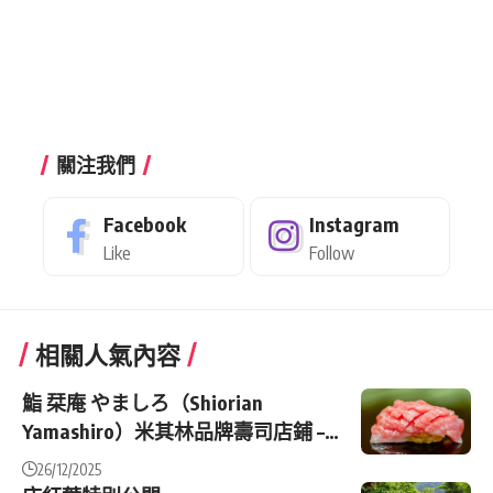
關注我們
Facebook
Instagram
Like
Follow
相關人氣內容
鮨 栞庵 やましろ（Shiorian
Yamashiro）米其林品牌壽司店鋪 –
東京惠比壽、新宿、吉祥寺
26/12/2025