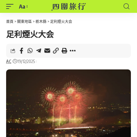
Aa
Font
Resizer
首頁
>
關東地區
>
栃木縣
>
足利煙火大会
足利煙火大会
AC
19/12/2025