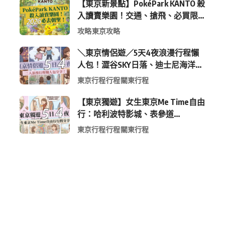
【東京新景點】PokéPark KANTO 殺
入讀賣樂園！交通、搶飛、必買限
定周邊全攻略
攻略
東京攻略
＼東京情侶遊／5天4夜浪漫行程懶
人包！澀谷SKY日落、迪士尼海洋、
中目黑高質感咖啡廳全收錄
東京行程
行程
關東行程
【東京獨遊】女生東京Me Time自由
行：哈利波特影城、表參道
Shopping 與下北澤尋寶5日4夜慢活
東京行程
行程
關東行程
行程