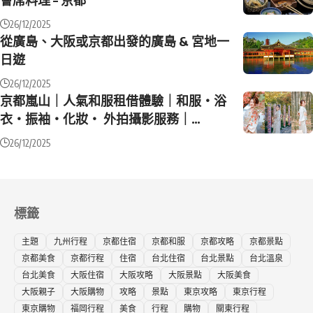
26/12/2025
從廣島、大阪或京都出發的廣島 & 宮地一
日遊
26/12/2025
京都嵐山｜人氣和服租借體驗｜和服・浴
衣・振袖・化妝・ 外拍攝影服務｜
MOCOMOCO和服嵐山總店
26/12/2025
標籤
主題
九州行程
京都住宿
京都和服
京都攻略
京都景點
京都美食
京都行程
住宿
台北住宿
台北景點
台北溫泉
台北美食
大阪住宿
大阪攻略
大阪景點
大阪美食
大阪親子
大阪購物
攻略
景點
東京攻略
東京行程
東京購物
福岡行程
美食
行程
購物
關東行程