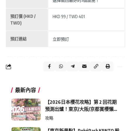
選擇關西最好的3個設施！
預訂價 (HKD /
HKD 99 / TWD 401
TWD)
預訂連結
立即預訂
最新內容
【2026日本櫻花攻略】第 2 回花期
預測出爐！東京/大阪/京都賞櫻懶人
包 (附最新時間表)
攻略
【東京新景點】PokéPark KANTO 殺