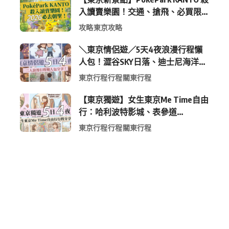
入讀賣樂園！交通、搶飛、必買限
定周邊全攻略
攻略
東京攻略
＼東京情侶遊／5天4夜浪漫行程懶
人包！澀谷SKY日落、迪士尼海洋、
中目黑高質感咖啡廳全收錄
東京行程
行程
關東行程
【東京獨遊】女生東京Me Time自由
行：哈利波特影城、表參道
Shopping 與下北澤尋寶5日4夜慢活
東京行程
行程
關東行程
行程