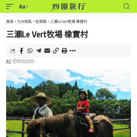
Aa
Font
Resizer
首頁
>
九州地區
>
佐賀縣
>
三瀬Le Vert牧場 橡實村
三瀬Le Vert牧場 橡實村
AC
17/12/2025