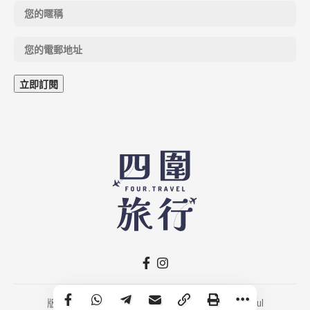
版權所有 © 2026 FOUR.TRAVEL｜Developed by
Fruitful