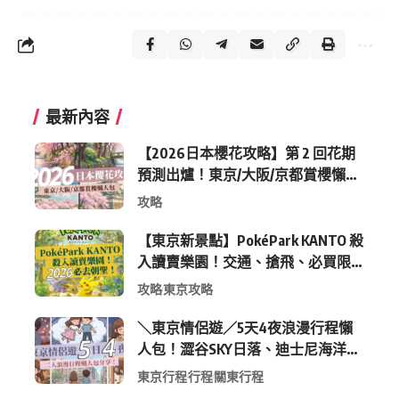
最新內容
【2026日本櫻花攻略】第 2 回花期
預測出爐！東京/大阪/京都賞櫻懶人
包 (附最新時間表)
攻略
【東京新景點】PokéPark KANTO 殺
入讀賣樂園！交通、搶飛、必買限
定周邊全攻略
攻略
東京攻略
＼東京情侶遊／5天4夜浪漫行程懶
人包！澀谷SKY日落、迪士尼海洋、
中目黑高質感咖啡廳全收錄
東京行程
行程
關東行程