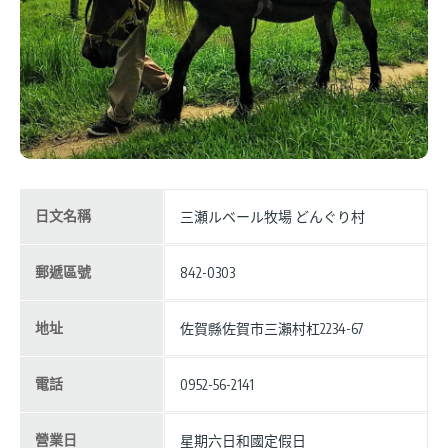
日文名稱
三瀬ルベール牧場 どんぐり村
郵遞區號
842-0303
地址
佐賀縣佐賀市三瀨村杠2234-67
電話
0952-56-2141
營業日
星期六日和國定假日