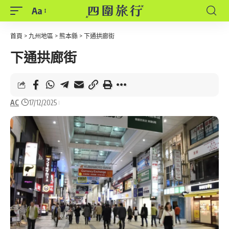
Aa
Font
Resizer
首頁
>
九州地區
>
熊本縣
>
下通拱廊街
下通拱廊街
AC
17/12/2025