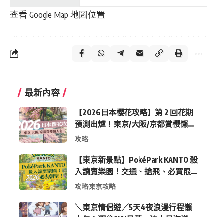
查看 Google Map 地圖位置
最新內容
【2026日本櫻花攻略】第 2 回花期
預測出爐！東京/大阪/京都賞櫻懶人
包 (附最新時間表)
攻略
【東京新景點】PokéPark KANTO 殺
入讀賣樂園！交通、搶飛、必買限
定周邊全攻略
攻略
東京攻略
＼東京情侶遊／5天4夜浪漫行程懶