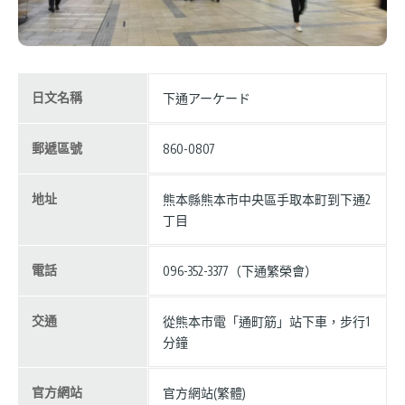
日文名稱
下通アーケード
郵遞區號
860-0807
地址
熊本縣熊本市中央區手取本町到下通2
丁目
電話
096-352-3377（下通繁榮會）
交通
從熊本市電「通町筋」站下車，步行1
分鐘
官方網站
官方網站(繁體)