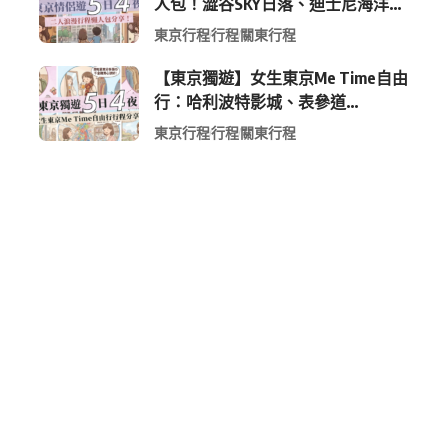
人包！澀谷SKY日落、迪士尼海洋、
中目黑高質感咖啡廳全收錄
東京行程
行程
關東行程
【東京獨遊】女生東京Me Time自由
行：哈利波特影城、表參道
Shopping 與下北澤尋寶5日4夜慢活
東京行程
行程
關東行程
行程