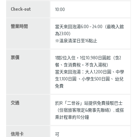
Check-out
10:00
營業時間
當天來回泡湯6:00 – 24:00（最晩入館
為23:00）
※溫泉清潔日至16點止
票價
1間2位入住，1位10,980日圓起（含2
餐、含消費稅・不含入湯稅）
當天來回泡湯：大人1,200日圓、中學
生1,100日圓 、小學生500日圓、 幼兒
免費
交通
於JR「二世谷」站提供免費接駁巴士
（住宿旅客限定&需事先聯絡）, 或搭
乘計程車約10分鐘
信用卡
可