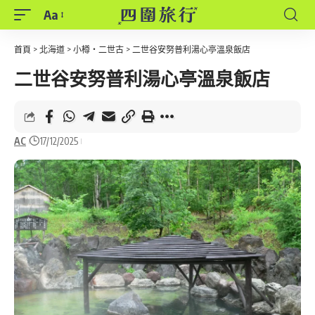
Aa
Font
Resizer
首頁
>
北海道
>
小樽・二世古
>
二世谷安努普利湯心亭溫泉飯店
二世谷安努普利湯心亭溫泉飯店
AC
17/12/2025