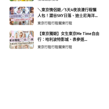
＼東京情侶遊／5天4夜浪漫行程懶
人包！澀谷SKY日落、迪士尼海洋、
中目黑高質感咖啡廳全收錄
東京行程
行程
關東行程
【東京獨遊】女生東京Me Time自由
行：哈利波特影城、表參道
Shopping 與下北澤尋寶5日4夜慢活
東京行程
行程
關東行程
行程