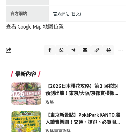
官方網站
官方網站 (日文)
查看 Google Map 地圖位置
最新內容
【2026日本櫻花攻略】第 2 回花期
預測出爐！東京/大阪/京都賞櫻懶人
包 (附最新時間表)
攻略
【東京新景點】PokéPark KANTO 殺
入讀賣樂園！交通、搶飛、必買限
定周邊全攻略
攻略
東京攻略