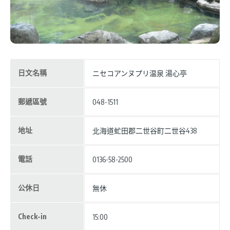
日文名稱
ニセコアンヌプリ温泉 湯心亭
郵遞區號
048-1511
地址
北海道虻田郡二世谷町二世谷438
電話
0136-58-2500
公休日
無休
Check-in
15:00