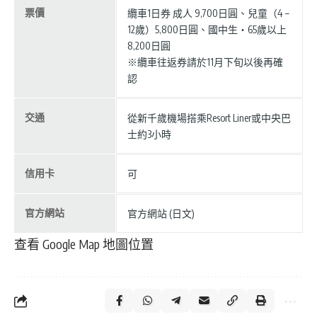
票價
纜車1日券 成人 9,700日圓、兒童（4 –
12歲）5,800日圓、國中生・65歲以上
8,200日圓
※纜車往返券請於11月下旬以後再確
認
交通
從新千歲機場搭乘Resort Liner或中央巴
士約3小時
信用卡
可
官方網站
官方網站 (日文)
查看 Google Map 地圖位置