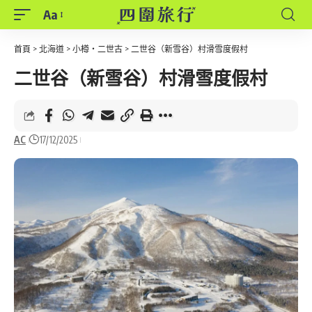
Aa
Font
Resizer
首頁
>
北海道
>
小樽・二世古
>
二世谷（新雪谷）村滑雪度假村
二世谷（新雪谷）村滑雪度假村
AC
17/12/2025