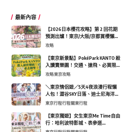
最新內容
【2026日本櫻花攻略】第 2 回花期
預測出爐！東京/大阪/京都賞櫻懶人
包 (附最新時間表)
攻略
【東京新景點】PokéPark KANTO 殺
入讀賣樂園！交通、搶飛、必買限
定周邊全攻略
攻略
東京攻略
＼東京情侶遊／5天4夜浪漫行程懶
人包！澀谷SKY日落、迪士尼海洋、
中目黑高質感咖啡廳全收錄
東京行程
行程
關東行程
【東京獨遊】女生東京Me Time自由
行：哈利波特影城、表參道
Shopping 與下北澤尋寶5日4夜慢活
東京行程
行程
關東行程