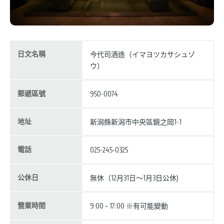
日文名稱
今代司酒造（イマヨツカサシュゾ
ウ）
郵遞區號
950-0074
地址
新潟縣新潟市中央區鏡之岡1-1
電話
025-245-0325
公休日
無休（12月31日～1月3日公休)
營業時間
9:00 – 17:00 ※有可能變動