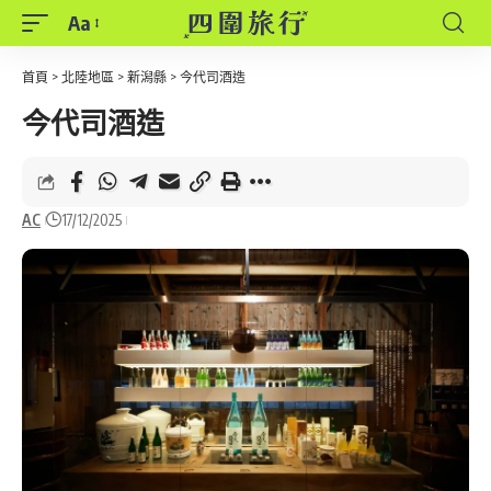
Aa
Font
Resizer
首頁
>
北陸地區
>
新潟縣
>
今代司酒造
今代司酒造
AC
17/12/2025