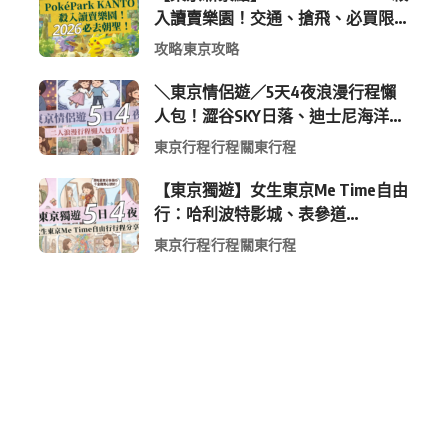
入讀賣樂園！交通、搶飛、必買限
定周邊全攻略
攻略
東京攻略
＼東京情侶遊／5天4夜浪漫行程懶
人包！澀谷SKY日落、迪士尼海洋、
中目黑高質感咖啡廳全收錄
東京行程
行程
關東行程
【東京獨遊】女生東京Me Time自由
行：哈利波特影城、表參道
Shopping 與下北澤尋寶5日4夜慢活
東京行程
行程
關東行程
行程