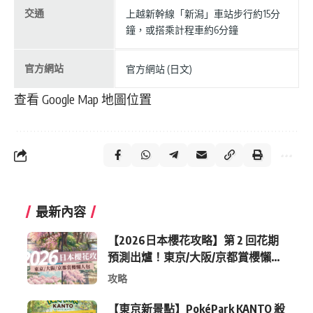
交通
上越新幹線「新潟」車站步行約15分
鐘，或搭乘計程車約6分鐘
官方網站
官方網站 (日文)
查看 Google Map 地圖位置
最新內容
【2026日本櫻花攻略】第 2 回花期
預測出爐！東京/大阪/京都賞櫻懶人
包 (附最新時間表)
攻略
【東京新景點】PokéPark KANTO 殺