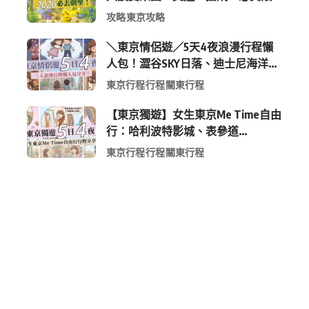
定周邊全攻略
攻略
東京攻略
＼東京情侶遊／5天4夜浪漫行程懶
人包！澀谷SKY日落、迪士尼海洋、
中目黑高質感咖啡廳全收錄
東京行程
行程
關東行程
【東京獨遊】女生東京Me Time自由
行：哈利波特影城、表參道
Shopping 與下北澤尋寶5日4夜慢活
東京行程
行程
關東行程
行程