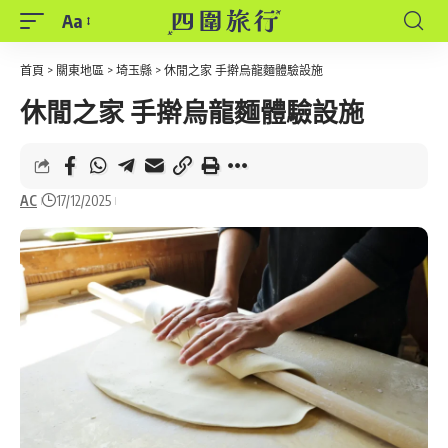
Aa
Font
Resizer
首頁
>
關東地區
>
埼玉縣
>
休閒之家 手擀烏龍麵體驗設施
休閒之家 手擀烏龍麵體驗設施
AC
17/12/2025