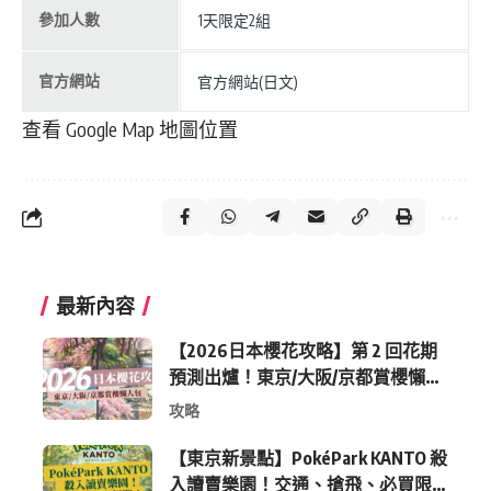
參加人數
1天限定2組
官方網站
官方網站(日文)
查看 Google Map 地圖位置
最新內容
【2026日本櫻花攻略】第 2 回花期
預測出爐！東京/大阪/京都賞櫻懶人
包 (附最新時間表)
攻略
【東京新景點】PokéPark KANTO 殺
入讀賣樂園！交通、搶飛、必買限