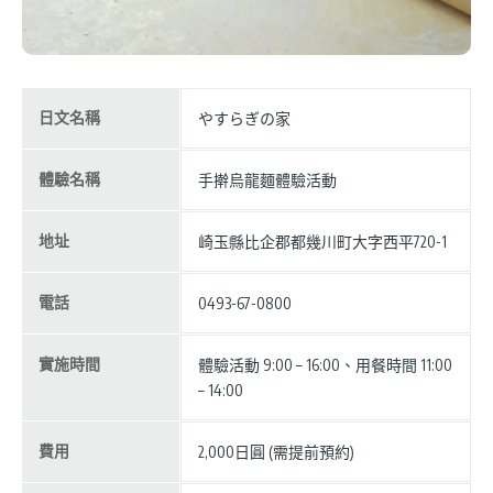
日文名稱
やすらぎの家
體驗名稱
手擀烏龍麵體驗活動
地址
崎玉縣比企郡都幾川町大字西平720-1
電話
0493-67-0800
實施時間
體驗活動 9:00 – 16:00、用餐時間 11:00
– 14:00
費用
2,000日圓 (需提前預約)