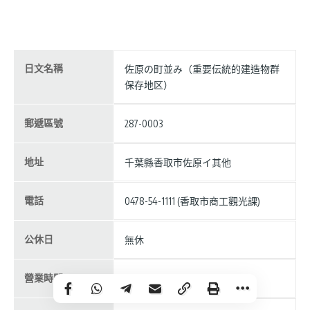
日文名稱
佐原の町並み（重要伝統的建造物群
保存地区）
郵遞區號
287-0003
地址
千葉縣香取市佐原イ其他
電話
0478-54-1111 (香取市商工觀光課)
公休日
無休
營業時間
全天開放