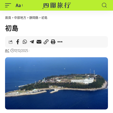
Aa
Font
Resizer
首頁
>
中部地方
>
靜岡縣
>
初島
初島
AC
17/12/2025