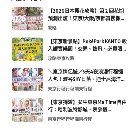
【2026日本櫻花攻略】第 2 回花期
預測出爐！東京/大阪/京都賞櫻懶人
包 (附最新時間表)
攻略
【東京新景點】PokéPark KANTO 殺
入讀賣樂園！交通、搶飛、必買限
定周邊全攻略
攻略
東京攻略
＼東京情侶遊／5天4夜浪漫行程懶
人包！澀谷SKY日落、迪士尼海洋、
中目黑高質感咖啡廳全收錄
東京行程
行程
關東行程
【東京獨遊】女生東京Me Time自由
行：哈利波特影城、表參道
Shopping 與下北澤尋寶5日4夜慢活
東京行程
行程
關東行程
行程