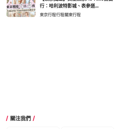
行：哈利波特影城、表參道
Shopping 與下北澤尋寶5日4夜慢活
東京行程
行程
關東行程
行程
關注我們