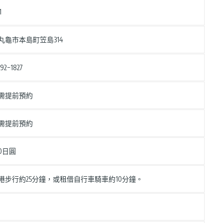
1
丸龜市本島町笠島314
92−1827
需提前預約
需提前預約
0日圓
港步行約25分鐘，或租借自行車騎車約10分鐘。