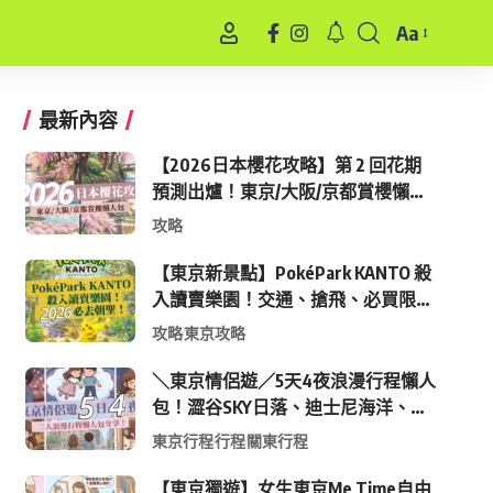
Aa
Font
Resizer
最新內容
【2026日本櫻花攻略】第 2 回花期
預測出爐！東京/大阪/京都賞櫻懶人
包 (附最新時間表)
攻略
【東京新景點】PokéPark KANTO 殺
入讀賣樂園！交通、搶飛、必買限定
周邊全攻略
攻略
東京攻略
＼東京情侶遊／5天4夜浪漫行程懶人
包！澀谷SKY日落、迪士尼海洋、中
目黑高質感咖啡廳全收錄
東京行程
行程
關東行程
【東京獨遊】女生東京Me Time自由