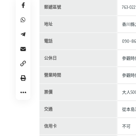
郵遞區號
763-022
地址
香川縣
電話
090−86
公休日
參觀時
營業時間
參觀時
票價
大人50
交通
從本島
信用卡
不可