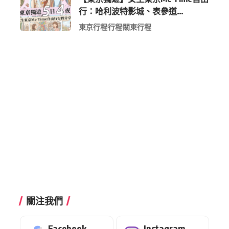
行：哈利波特影城、表參道
Shopping 與下北澤尋寶5日4夜慢活
東京行程
行程
關東行程
行程
關注我們
Facebook
Instagram