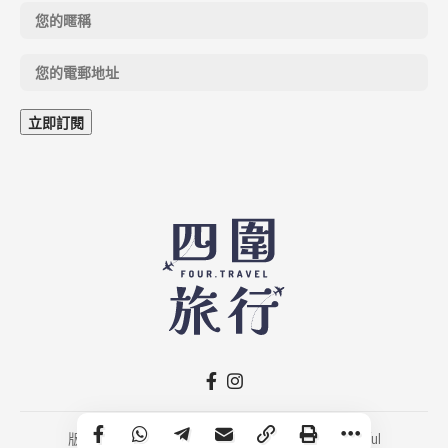
版權所有 © 2026 FOUR.TRAVEL｜Developed by
Fruitful