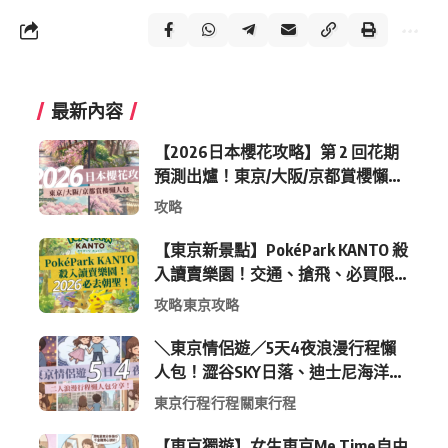
最新內容
【2026日本櫻花攻略】第 2 回花期
預測出爐！東京/大阪/京都賞櫻懶人
包 (附最新時間表)
攻略
【東京新景點】PokéPark KANTO 殺
入讀賣樂園！交通、搶飛、必買限
定周邊全攻略
攻略
東京攻略
＼東京情侶遊／5天4夜浪漫行程懶
人包！澀谷SKY日落、迪士尼海洋、
中目黑高質感咖啡廳全收錄
東京行程
行程
關東行程
【東京獨遊】女生東京Me Time自由