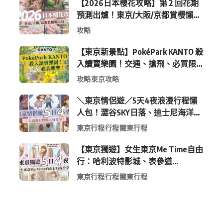
【2026日本櫻花攻略】第 2 回花期
預測出爐！東京/大阪/京都賞櫻懶人
包 (附最新時間表)
攻略
【東京新景點】PokéPark KANTO 殺
入讀賣樂園！交通、搶飛、必買限
定周邊全攻略
攻略
東京攻略
＼東京情侶遊／5天4夜浪漫行程懶
人包！澀谷SKY日落、迪士尼海洋、
中目黑高質感咖啡廳全收錄
東京行程
行程
關東行程
【東京獨遊】女生東京Me Time自由
行：哈利波特影城、表參道
Shopping 與下北澤尋寶5日4夜慢活
東京行程
行程
關東行程
行程