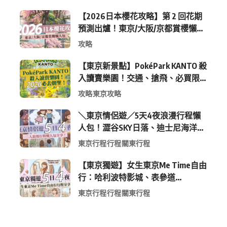
【2026日本櫻花攻略】第 2 回花期
預測出爐！東京/大阪/京都賞櫻懶人
包 (附最新時間表)
攻略
【東京新景點】PokéPark KANTO 殺
入讀賣樂園！交通、搶飛、必買限
定周邊全攻略
攻略
東京攻略
＼東京情侶遊／5天4夜浪漫行程懶
人包！澀谷SKY日落、迪士尼海洋、
中目黑高質感咖啡廳全收錄
東京行程
行程
關東行程
【東京獨遊】女生東京Me Time自由
行：哈利波特影城、表參道
Shopping 與下北澤尋寶5日4夜慢活
東京行程
行程
關東行程
行程