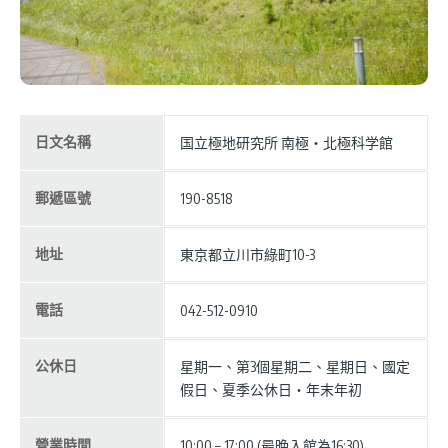
日文名稱
国立極地研究所 南極・北極科学館
郵遞區號
190-8518
地址
東京都立川市綠町10-3
電話
042-512-0910
公休日
星期一、第3個星期二、星期日、國定
假日、夏季公休日・年末年初
營業時間
10:00 – 17:00 (最晩入館為16:30)