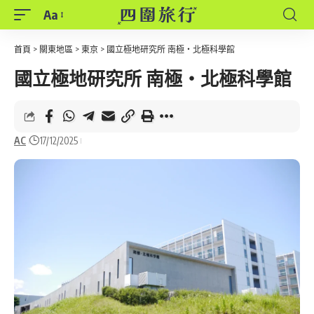
Aa
Font
Resizer
首頁
>
關東地區
>
東京
>
國立極地研究所 南極・北極科學館
國立極地研究所 南極・北極科學館
AC
17/12/2025