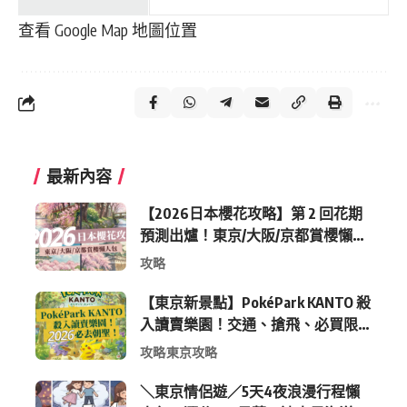
查看 Google Map 地圖位置
最新內容
【2026日本櫻花攻略】第 2 回花期
預測出爐！東京/大阪/京都賞櫻懶人
包 (附最新時間表)
攻略
【東京新景點】PokéPark KANTO 殺
入讀賣樂園！交通、搶飛、必買限
定周邊全攻略
攻略
東京攻略
＼東京情侶遊／5天4夜浪漫行程懶