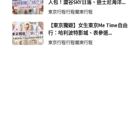
人包！澀谷SKY日落、迪士尼海洋、
中目黑高質感咖啡廳全收錄
東京行程
行程
關東行程
【東京獨遊】女生東京Me Time自由
行：哈利波特影城、表參道
Shopping 與下北澤尋寶5日4夜慢活
東京行程
行程
關東行程
行程