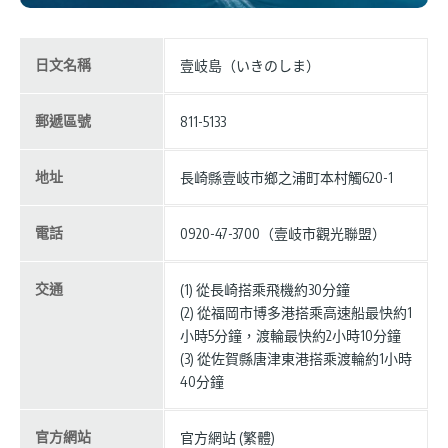
日文名稱
壹岐島（いきのしま）
郵遞區號
811-5133
地址
長崎縣壹岐市鄉之浦町本村觸620-1
電話
0920-47-3700（壹岐市觀光聯盟）
交通
(1) 從長崎搭乘飛機約30分鐘
(2) 從福岡市博多港搭乘高速船最快約1
小時5分鐘，渡輪最快約2小時10分鐘
(3) 從佐賀縣唐津東港搭乘渡輪約1小時
40分鐘
官方網站
官方網站 (繁體)