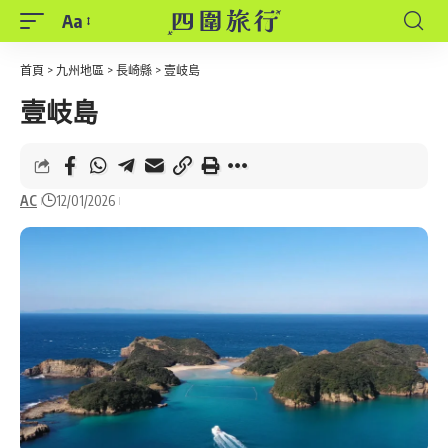
Aa
Font
Resizer
首頁
>
九州地區
>
長崎縣
>
壹岐島
壹岐島
AC
12/01/2026