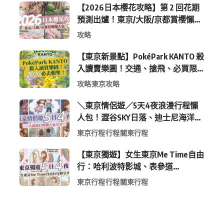
【2026日本櫻花攻略】第 2 回花期
預測出爐！東京/大阪/京都賞櫻懶人
包 (附最新時間表)
攻略
【東京新景點】PokéPark KANTO 殺
入讀賣樂園！交通、搶飛、必買限
定周邊全攻略
攻略
東京攻略
＼東京情侶遊／5天4夜浪漫行程懶
人包！澀谷SKY日落、迪士尼海洋、
中目黑高質感咖啡廳全收錄
東京行程
行程
關東行程
【東京獨遊】女生東京Me Time自由
行：哈利波特影城、表參道
Shopping 與下北澤尋寶5日4夜慢活
東京行程
行程
關東行程
行程