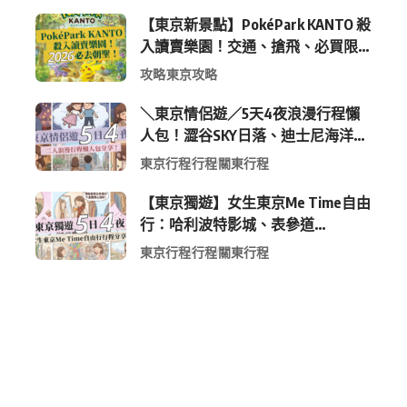
【東京新景點】PokéPark KANTO 殺
入讀賣樂園！交通、搶飛、必買限
定周邊全攻略
攻略
東京攻略
＼東京情侶遊／5天4夜浪漫行程懶
人包！澀谷SKY日落、迪士尼海洋、
中目黑高質感咖啡廳全收錄
東京行程
行程
關東行程
【東京獨遊】女生東京Me Time自由
行：哈利波特影城、表參道
Shopping 與下北澤尋寶5日4夜慢活
東京行程
行程
關東行程
行程