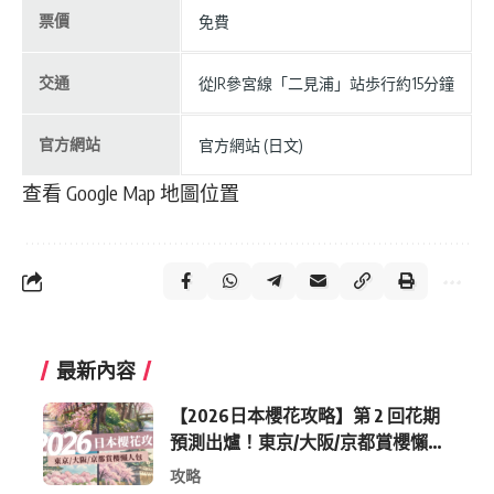
票價
免費
交通
從JR參宮線「二見浦」站歩行約15分鐘
官方網站
官方網站 (日文)
查看 Google Map 地圖位置
最新內容
【2026日本櫻花攻略】第 2 回花期
預測出爐！東京/大阪/京都賞櫻懶人
包 (附最新時間表)
攻略