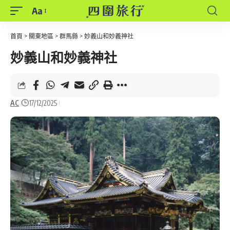
Aa
Font
Resizer
首頁
>
關東地區
>
群馬縣
>
妙義山和妙義神社
妙義山和妙義神社
AC
17/12/2025