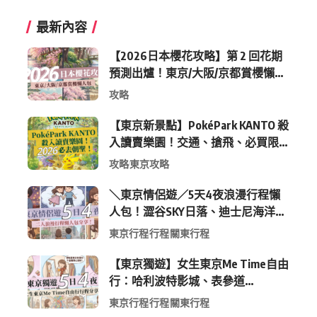
最新內容
【2026日本櫻花攻略】第 2 回花期
預測出爐！東京/大阪/京都賞櫻懶人
包 (附最新時間表)
攻略
【東京新景點】PokéPark KANTO 殺
入讀賣樂園！交通、搶飛、必買限
定周邊全攻略
攻略
東京攻略
＼東京情侶遊／5天4夜浪漫行程懶
人包！澀谷SKY日落、迪士尼海洋、
中目黑高質感咖啡廳全收錄
東京行程
行程
關東行程
【東京獨遊】女生東京Me Time自由
行：哈利波特影城、表參道
Shopping 與下北澤尋寶5日4夜慢活
東京行程
行程
關東行程
行程