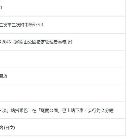
1
三次市三次町中所439-3
-63-2646（尾關山公園指定管理者事務所）
時開放
「三次」站搭乘巴士在「尾關公園」巴士站下車，歩行約２分鐘
 (日文)