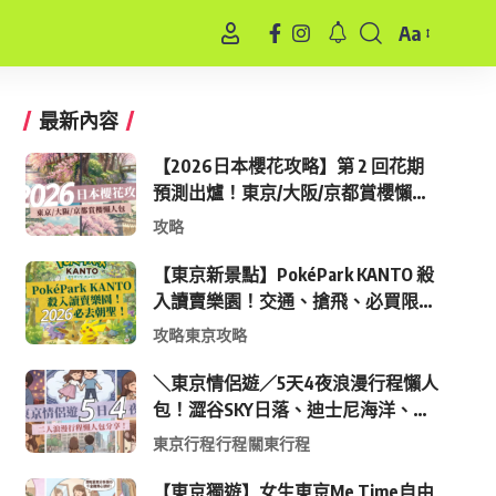
Aa
Font
Resizer
最新內容
【2026日本櫻花攻略】第 2 回花期
預測出爐！東京/大阪/京都賞櫻懶人
包 (附最新時間表)
攻略
【東京新景點】PokéPark KANTO 殺
入讀賣樂園！交通、搶飛、必買限定
周邊全攻略
攻略
東京攻略
＼東京情侶遊／5天4夜浪漫行程懶人
包！澀谷SKY日落、迪士尼海洋、中
目黑高質感咖啡廳全收錄
東京行程
行程
關東行程
【東京獨遊】女生東京Me Time自由