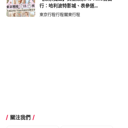
行：哈利波特影城、表參道
Shopping 與下北澤尋寶5日4夜慢活
東京行程
行程
關東行程
行程
關注我們