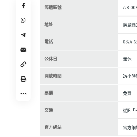
郵遞區號
728-002
地址
廣島縣
電話
0824
公休日
無休
開放時間
24小
票價
免費
交通
從JR
官方網站
官方網站