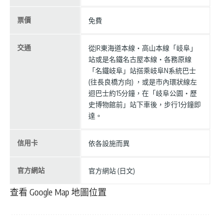
票價
免費
交通
從JR東海道本線・高山本線「岐阜」
站或是名鐵名古屋本線・各務原線
「名鐵岐阜」站搭乘岐阜N系統巴士
(往長良橋方向) ，或是市內環狀線左
迴巴士約15分鐘，在「岐阜公園・歷
史博物館前」站下車後，步行1分鐘即
達。
信用卡
依各設施而異
官方網站
官方網站 (日文)
查看 Google Map 地圖位置