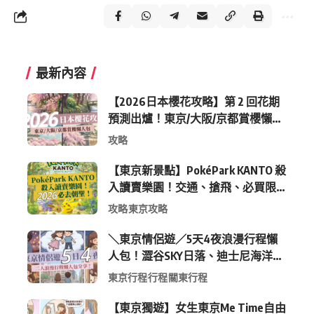
最新內容
【2026日本櫻花攻略】第 2 回花期
預測出爐！東京/大阪/京都賞櫻懶人
包 (附最新時間表)
攻略
【東京新景點】PokéPark KANTO 殺
入讀賣樂園！交通、搶飛、必買限
定周邊全攻略
攻略
東京攻略
＼東京情侶遊／5天4夜浪漫行程懶
人包！澀谷SKY日落、迪士尼海洋、
中目黑高質感咖啡廳全收錄
東京行程
行程
關東行程
【東京獨遊】女生東京Me Time自由