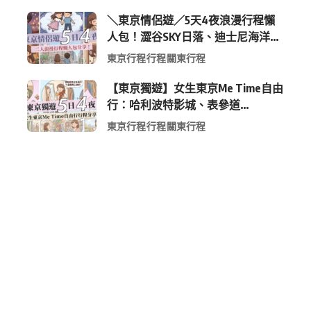
＼東京情侶遊／5天4夜浪漫行程懶
人包！澀谷SKY日落、迪士尼海洋、
中目黑高質感咖啡廳全收錄
東京行程
行程
關東行程
【東京獨遊】女生東京Me Time自由
行：哈利波特影城、表參道
Shopping 與下北澤尋寶5日4夜慢活
東京行程
行程
關東行程
行程