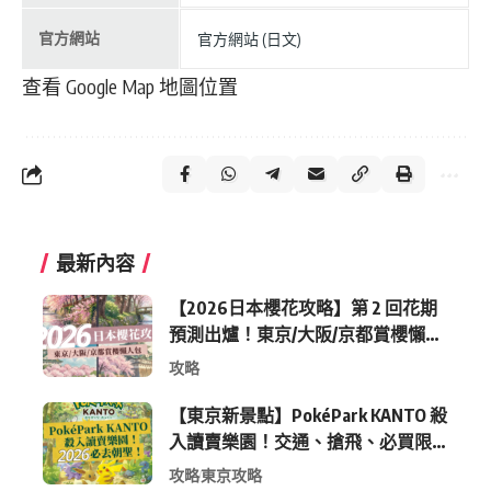
官方網站
官方網站 (日文)
查看 Google Map 地圖位置
最新內容
【2026日本櫻花攻略】第 2 回花期
預測出爐！東京/大阪/京都賞櫻懶人
包 (附最新時間表)
攻略
【東京新景點】PokéPark KANTO 殺
入讀賣樂園！交通、搶飛、必買限
定周邊全攻略
攻略
東京攻略