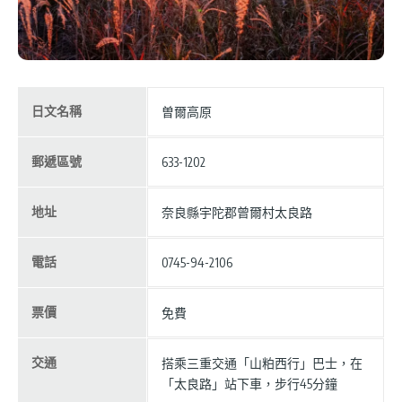
日文名稱
曽爾高原
郵遞區號
633-1202
地址
奈良縣宇陀郡曾爾村太良路
電話
0745-94-2106
票價
免費
交通
搭乘三重交通「山粕西行」巴士，在
「太良路」站下車，步行45分鐘