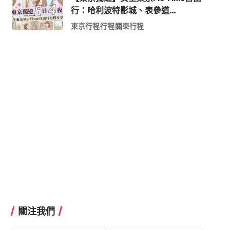
行：哈利波特影城、表參道
Shopping 與下北澤尋寶5日4夜慢活
東京行程
行程
關東行程
行程
關注我們