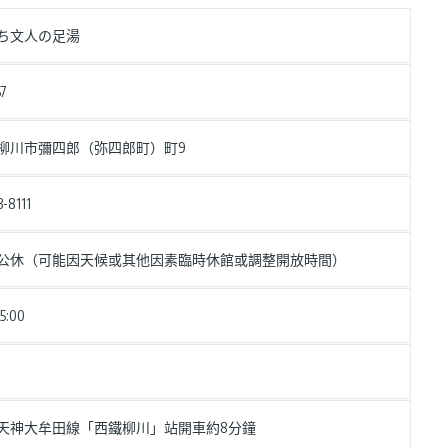
ち文人の足湯
57
柳川市彌四郎（弥四郎町）町9
-8111
公休（可能因天候或其他因素臨時休館或調整開放時間）
15:00
天神大牟田線「西鐵柳川」站開車約8分鐘