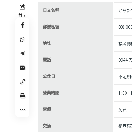
日文名稱
からた
分享
郵遞區號
832-00
地址
福岡縣
電話
0944-73
公休日
不定期
營業時間
11:00 – 
票價
免費
交通
從西鐵