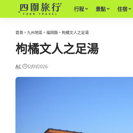
行程
景點
住宿
首頁
>
九州地區
>
福岡縣
>
枸橘文人之足湯
枸橘文人之足湯
AC
12/01/2026