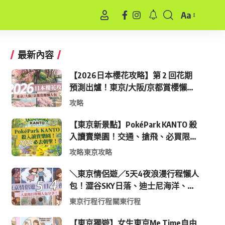
Aa
Font
Resizer
最新內容
【2026日本櫻花攻略】第 2 回花期
預測出爐！東京/大阪/京都賞櫻懶人
包 (附最新時間表)
攻略
【東京新景點】PokéPark KANTO 殺
入讀賣樂園！交通、搶飛、必買限定
周邊全攻略
攻略
東京攻略
＼東京情侶遊／5天4夜浪漫行程懶人
包！澀谷SKY日落、迪士尼海洋、中
目黑高質感咖啡廳全收錄
東京行程
行程
關東行程
【東京獨遊】女生東京Me Time自由