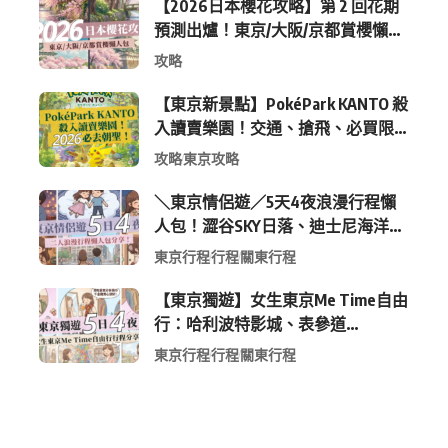
【2026日本櫻花攻略】第 2 回花期
預測出爐！東京/大阪/京都賞櫻懶人
包 (附最新時間表)
攻略
【東京新景點】PokéPark KANTO 殺
入讀賣樂園！交通、搶飛、必買限
定周邊全攻略
攻略
東京攻略
＼東京情侶遊／5天4夜浪漫行程懶
人包！澀谷SKY日落、迪士尼海洋、
中目黑高質感咖啡廳全收錄
東京行程
行程
關東行程
【東京獨遊】女生東京Me Time自由
行：哈利波特影城、表參道
Shopping 與下北澤尋寶5日4夜慢活
東京行程
行程
關東行程
行程