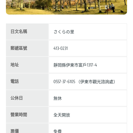
日文名稱
さくらの里
郵遞區號
413-0231
地址
靜岡縣伊東市富戶1317-4
電話
0557-37-6105 （伊東市觀光諮詢處）
公休日
無休
營業時間
全天開放
票價
免費