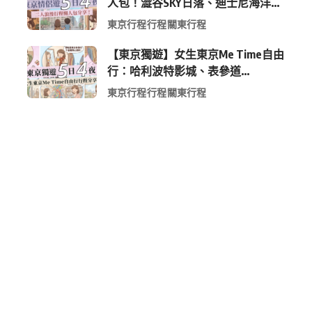
人包！澀谷SKY日落、迪士尼海洋、
中目黑高質感咖啡廳全收錄
東京行程
行程
關東行程
【東京獨遊】女生東京Me Time自由
行：哈利波特影城、表參道
Shopping 與下北澤尋寶5日4夜慢活
東京行程
行程
關東行程
行程