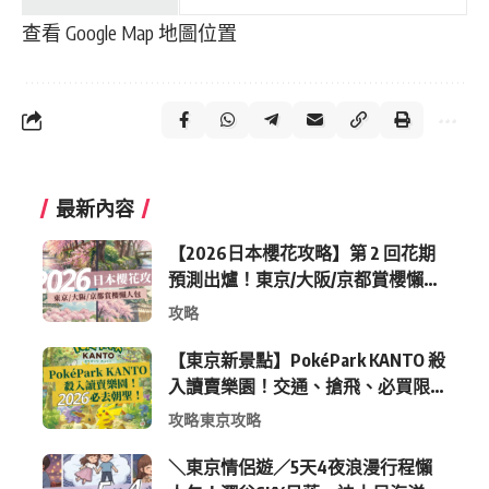
查看 Google Map 地圖位置
最新內容
【2026日本櫻花攻略】第 2 回花期
預測出爐！東京/大阪/京都賞櫻懶人
包 (附最新時間表)
攻略
【東京新景點】PokéPark KANTO 殺
入讀賣樂園！交通、搶飛、必買限
定周邊全攻略
攻略
東京攻略
＼東京情侶遊／5天4夜浪漫行程懶