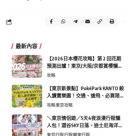
最新內容
【2026日本櫻花攻略】第 2 回花期
預測出爐！東京/大阪/京都賞櫻懶人
包 (附最新時間表)
攻略
【東京新景點】PokéPark KANTO 殺
入讀賣樂園！交通、搶飛、必買限
定周邊全攻略
攻略
東京攻略
＼東京情侶遊／5天4夜浪漫行程懶
人包！澀谷SKY日落、迪士尼海洋、
中目黑高質感咖啡廳全收錄
東京行程
行程
關東行程