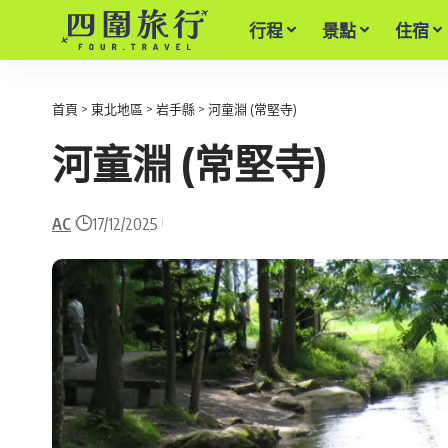
行程
景點
住宿
首頁
>
東北地區
>
岩手縣
>
河童淵 (常堅寺)
河童淵 (常堅寺)
AC
17/12/2025