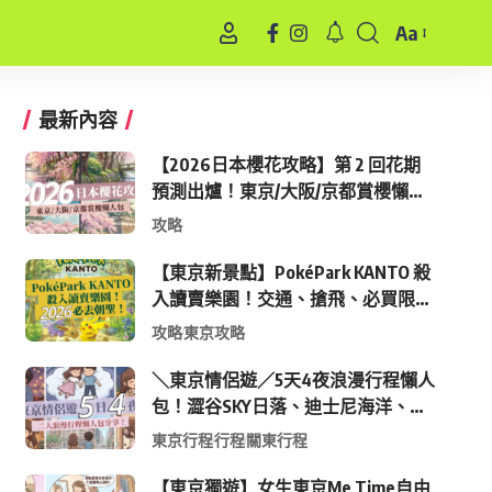
Aa
Font
Resizer
最新內容
【2026日本櫻花攻略】第 2 回花期
預測出爐！東京/大阪/京都賞櫻懶人
包 (附最新時間表)
攻略
【東京新景點】PokéPark KANTO 殺
入讀賣樂園！交通、搶飛、必買限定
周邊全攻略
攻略
東京攻略
＼東京情侶遊／5天4夜浪漫行程懶人
包！澀谷SKY日落、迪士尼海洋、中
目黑高質感咖啡廳全收錄
東京行程
行程
關東行程
【東京獨遊】女生東京Me Time自由