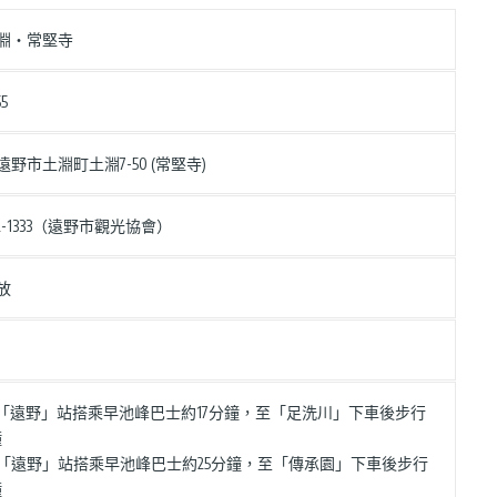
淵・常堅寺
55
野市土淵町土淵7-50 (常堅寺)
-62-1333（遠野市觀光協會）
放
 從JR「遠野」站搭乘早池峰巴士約17分鐘，至「足洗川」下車後步行
鐘
 從JR「遠野」站搭乘早池峰巴士約25分鐘，至「傳承園」下車後步行
鐘