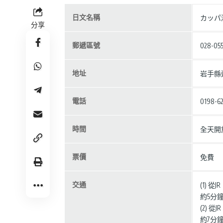
日文名稱
カッパ
分享
郵遞區號
028-05
地址
岩手縣遠
電話
0198
時間
全天開
票價
免費
交通
(1)
約5分
(2)
約7分