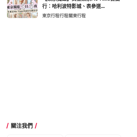
行：哈利波特影城、表參道
Shopping 與下北澤尋寶5日4夜慢活
東京行程
行程
關東行程
行程
關注我們