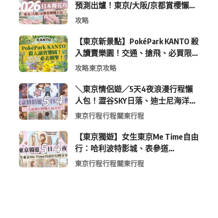
預測出爐！東京/大阪/京都賞櫻懶人
包 (附最新時間表)
攻略
【東京新景點】PokéPark KANTO 殺
入讀賣樂園！交通、搶飛、必買限
定周邊全攻略
攻略
東京攻略
＼東京情侶遊／5天4夜浪漫行程懶
人包！澀谷SKY日落、迪士尼海洋、
中目黑高質感咖啡廳全收錄
東京行程
行程
關東行程
【東京獨遊】女生東京Me Time自由
行：哈利波特影城、表參道
Shopping 與下北澤尋寶5日4夜慢活
東京行程
行程
關東行程
行程