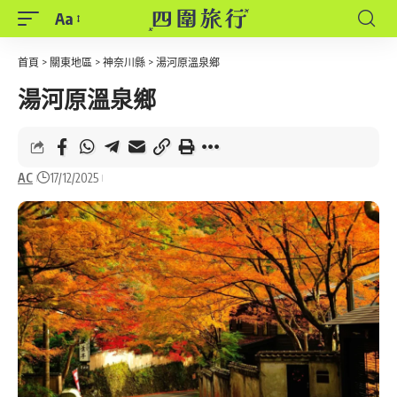
Aa
Font
Resizer
首頁
>
關東地區
>
神奈川縣
>
湯河原溫泉鄉
湯河原溫泉鄉
AC
17/12/2025