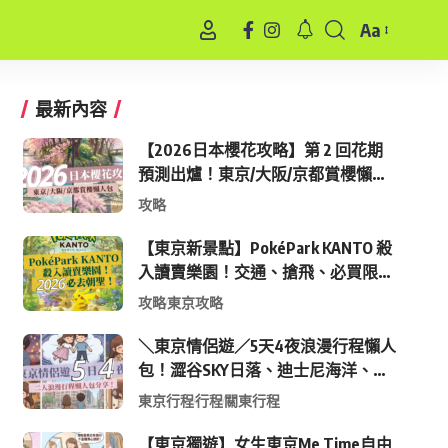
Aa
Font
Resizer
最新內容
【2026日本櫻花攻略】第 2 回花期
預測出爐！東京/大阪/京都賞櫻懶人
包 (附最新時間表)
攻略
【東京新景點】PokéPark KANTO 殺
入讀賣樂園！交通、搶飛、必買限定
周邊全攻略
攻略
東京攻略
＼東京情侶遊／5天4夜浪漫行程懶人
包！澀谷SKY日落、迪士尼海洋、中
目黑高質感咖啡廳全收錄
東京行程
行程
關東行程
【東京獨遊】女生東京Me Time自由