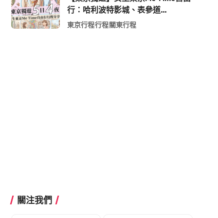
行：哈利波特影城、表參道
Shopping 與下北澤尋寶5日4夜慢活
東京行程
行程
關東行程
行程
關注我們