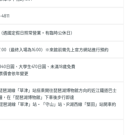
-4811
（遇國定假日照常營業。有臨時公休日）
 – 17:00（最終入場為16:00）※來館前需先上官方網站進行預約
840日圓、大學生470日圓、未滿18歲免費
票價會依年變更
 從JR琵琶湖線「草津」站搭乘開往琵琶湖博物館方向的近江鐵道巴士
分鐘，在「琵琶湖博物館」下車後步行即達
 從JR琵琶湖線「草津」站・「守山」站、JR湖西線「堅田」站開車約