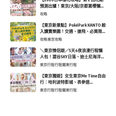
預測出爐！東京/大阪/京都賞櫻懶人
包 (附最新時間表)
攻略
【東京新景點】PokéPark KANTO 殺
入讀賣樂園！交通、搶飛、必買限
定周邊全攻略
攻略
東京攻略
＼東京情侶遊／5天4夜浪漫行程懶
人包！澀谷SKY日落、迪士尼海洋、
中目黑高質感咖啡廳全收錄
東京行程
行程
關東行程
【東京獨遊】女生東京Me Time自由
行：哈利波特影城、表參道
Shopping 與下北澤尋寶5日4夜慢活
東京行程
行程
關東行程
行程