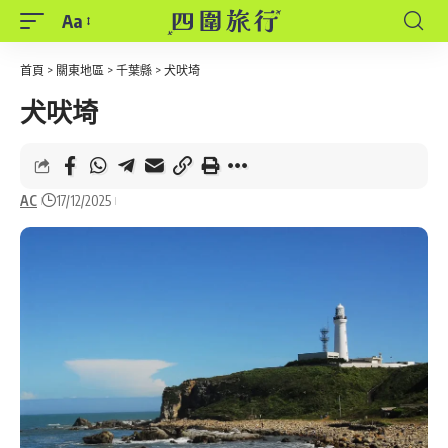
Aa
Font
Resizer
首頁
>
關東地區
>
千葉縣
>
犬吠埼
犬吠埼
AC
17/12/2025